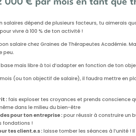
 000 € par mois en tant que t
on salaires dépend de plusieurs facteurs, tu aimerais
our vivre à 100 % de ton activité !
 bon salaire chez Graines de Thérapeutes Académie. Mai
e peu.
se mais libre à toi d’adapter en fonction de ton objec
mois (ou ton objectif de salaire), il faudra mettre en p
t :
fais exploser tes croyances et prends conscience qu
ême dans le milieu du bien-être
des pour ton entreprise :
pour réussir à construire un bu
s fondations !
r tes client.e.s :
laisse tomber les séances à l’unité ! Il 