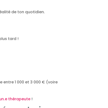
alité de ton quotidien.
lus tard !
e entre 1 000 et 3 000 € (voire
’un.e thérapeute
!