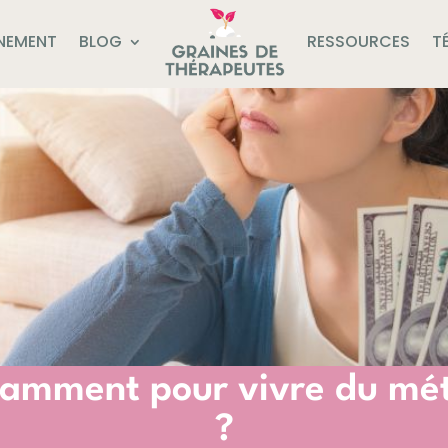
NEMENT
BLOG
RESSOURCES
T
samment pour vivre du mét
?